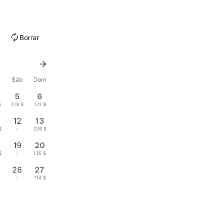
Borrar
Sáb
Dom
5
6
$
119 $
101 $
12
13
$
-
226 $
19
20
$
-
135 $
26
27
-
114 $