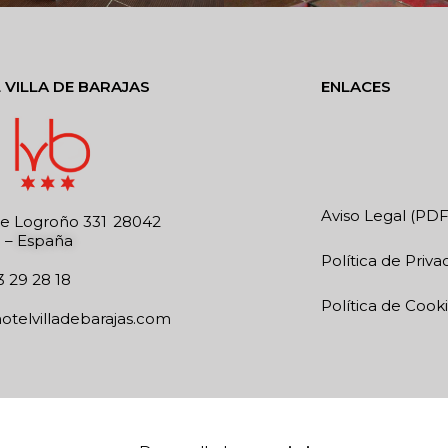
 VILLA DE BARAJAS
ENLACES
Aviso Legal (PDF
e Logroño 331
28042
d
–
España
Política de Priv
3 29 28 18
Política de Cook
otelvilladebarajas.com