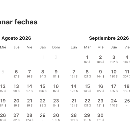
onar fechas
Agosto 2026
Septiembre 2026
Mié
Jue
Vie
Sáb
Dom
Lun
Mar
Mié
Jue
Vie
1
2
1
2
3
4
-
-
92 $
106 $
102 $
116 
5
6
7
8
9
7
8
9
10
11
-
87 $
86 $
94 $
87 $
121 $
121 $
144 $
180 $
307 
12
13
14
15
16
14
15
16
17
18
92 $
99 $
97 $
106 $
82 $
126 $
138 $
122 $
135 $
162 
19
20
21
22
23
21
22
23
24
25
87 $
89 $
89 $
89 $
84 $
121 $
131 $
121 $
140 $
-
26
27
28
29
30
28
29
30
86 $
82 $
124 $
-
100 $
111 $
113 $
121 $