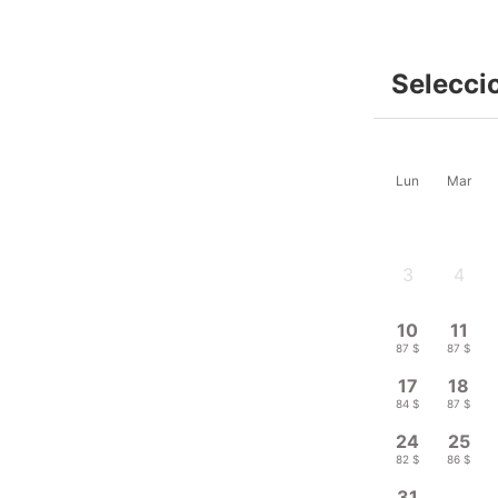
Selecci
Lun
Mar
3
4
-
-
10
11
87 $
87 $
17
18
84 $
87 $
24
25
82 $
86 $
31