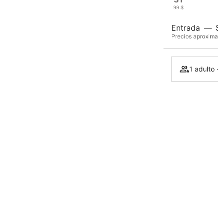
99 $
Entrada
—
Precios aproximad
1 adulto 