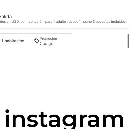
Salida
os en USD, por habitación, para 1 adulto , desde 1 noche (Impuestos incluidos)
Promoción
· 1 habitación
instagram